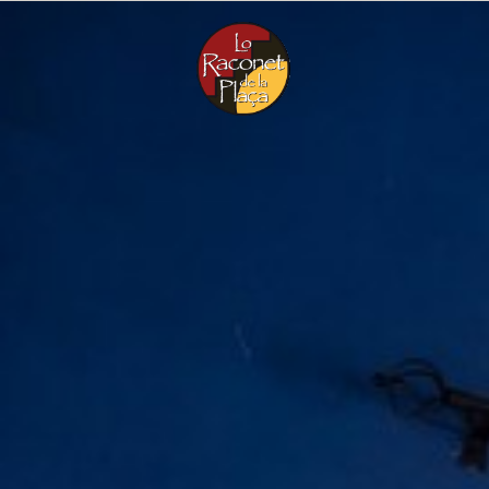
Menú
CA
EN
ES