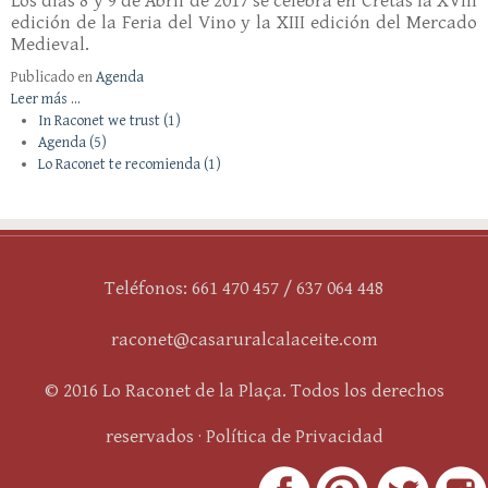
Los días 8 y 9 de Abril de 2017 se celebra en Cretas la XVIII
edición de la Feria del Vino y la XIII edición del Mercado
Medieval.
Publicado en
Agenda
Leer más ...
In Raconet we trust
(1)
Agenda
(5)
Lo Raconet te recomienda
(1)
Teléfonos: 661 470 457 / 637 064 448
raconet@casaruralcalaceite.com
© 2016 Lo Raconet de la Plaça. Todos los derechos
reservados ·
Política de Privacidad