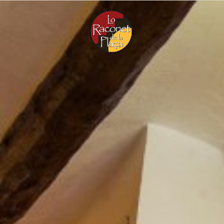
CA
EN
ES