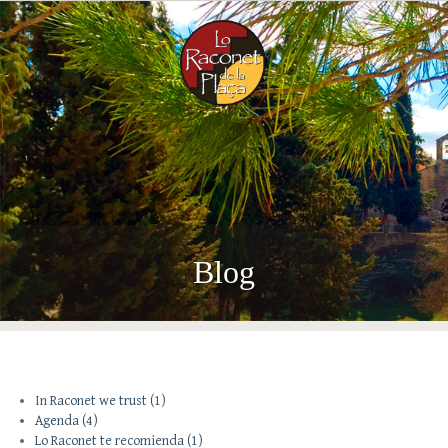
CA
EN
ES
Blog
In Raconet we trust
(1)
Agenda
(4)
Lo Raconet te recomienda
(1)